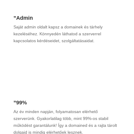
”Admin
Saját admin oldalt kapsz a domainek és tárhely
kezeléséhez. Könnyedén láthatod a szerverrel
kapcsolatos kérdéseidet, szolgáltatásaidat.
”99%
Az év minden napján, folyamatosan elérhető
szerverünk. Gyakorlatilag több, mint 99%-os stabil
működést garantálunk! Így a domained és a rajta tárolt
dolgaid is mindig elérhetőek lesznek.