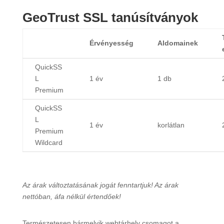
GeoTrust SSL tanúsítványok
Érvényesség
Aldomainek
QuickSS
L
1 év
1 db
Premium
QuickSS
L
1 év
korlátlan
Premium
Wildcard
Az árak változtatásának jogát fenntartjuk! Az árak
nettóban, áfa nélkül értendőek!
Természetesen bármelyik webtárhely csomagot a