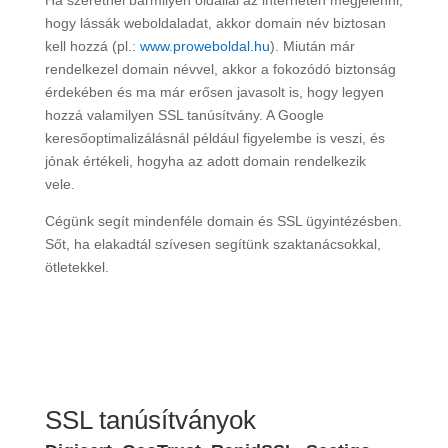
Ha szeretnél bármilyen oldallal az interneten megjelenni,
hogy lássák weboldaladat, akkor domain név biztosan
kell hozzá (pl.:
www.proweboldal.hu
). Miután már
rendelkezel domain névvel, akkor a fokozódó biztonság
érdekében és ma már erősen javasolt is, hogy legyen
hozzá valamilyen SSL tanúsítvány. A Google
keresőoptimalizálásnál például figyelembe is veszi, és
jónak értékeli, hogyha az adott domain rendelkezik
vele.
Cégünk segít mindenféle domain és SSL ügyintézésben.
Sőt, ha elakadtál szívesen segítünk szaktanácsokkal,
ötletekkel.
SSL tanúsítványok