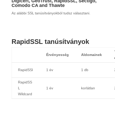
Digicert, GeoTrust, RapidSSL, Sectigo,
Comodo CA and Thawte
Az alábbi SSL tanúsítványokból tudsz választani.
RapidSSL tanúsítványok
Érvényesség
Aldomainek
RapidSSl
1 év
1 db
RapidSS
L
1 év
korlátlan
Wildcard