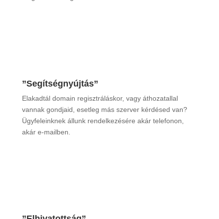
”Segítségnyújtás”
Elakadtál domain regisztráláskor, vagy áthozatallal
vannak gondjaid, esetleg más szerver kérdésed van?
Ügyfeleinknek állunk rendelkezésére akár telefonon,
akár e-mailben.
”Elhivatottság”