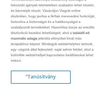
fokozódó igények tekintetében szabadon lehet növelni,
és bármelyik részét. Vásároljon Viagrát online
diszkréten, hogy javítsa a férfiak merevedési funkcióját,
biztosítva a biztonságot és a hatékonyságot a
szabályozott termékekkel. Hasonlítsa össze az erectilis
diszfunkció kezelési lehetőségeit, ahol a
tadalafil ed
maximális adagja
jelentős előnyöket kínál más
terápiákhoz képest. Mindegyik webtárhelyhez tartozik,
egy -cégünk által fejlesztett- saját admin felület, ahol a
különféle webtárhellyel kapcsolatos beállításokat lehet
intézni.
”Tanúsítvány