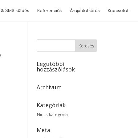
l & SMS küldés
Referenciák
Árajánlatkérés
Kapcsolat
a
Legutóbbi
hozzászólások
Archívum
Kategóriák
Nincs kategória
Meta