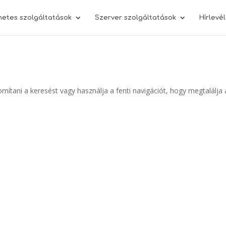
netes szolgáltatások
Szerver szolgáltatások
Hírlevé
omítani a keresést vagy használja a fenti navigációt, hogy megtalálja 