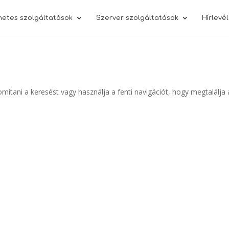
netes szolgáltatások
Szerver szolgáltatások
Hírlevé
omítani a keresést vagy használja a fenti navigációt, hogy megtalálja 