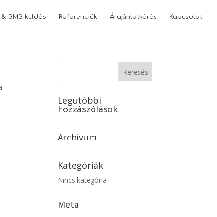
l & SMS küldés
Referenciák
Árajánlatkérés
Kapcsolat
a
Legutóbbi
hozzászólások
Archívum
Kategóriák
Nincs kategória
Meta