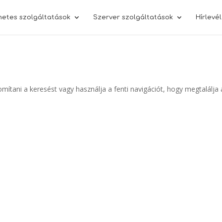
netes szolgáltatások
Szerver szolgáltatások
Hírlevé
omítani a keresést vagy használja a fenti navigációt, hogy megtalálja 