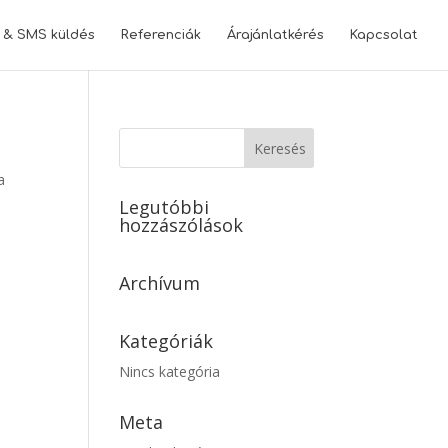
l & SMS küldés
Referenciák
Árajánlatkérés
Kapcsolat
a
Legutóbbi
hozzászólások
Archívum
Kategóriák
Nincs kategória
Meta