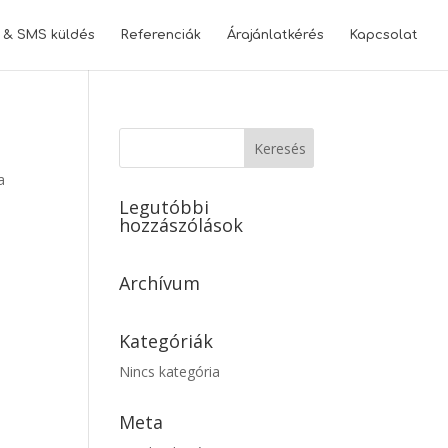
l & SMS küldés
Referenciák
Árajánlatkérés
Kapcsolat
a
Legutóbbi
hozzászólások
Archívum
Kategóriák
Nincs kategória
Meta