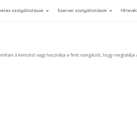
netes szolgáltatások
Szerver szolgáltatások
Hírlevé
omítani a keresést vagy használja a fenti navigációt, hogy megtalálja 