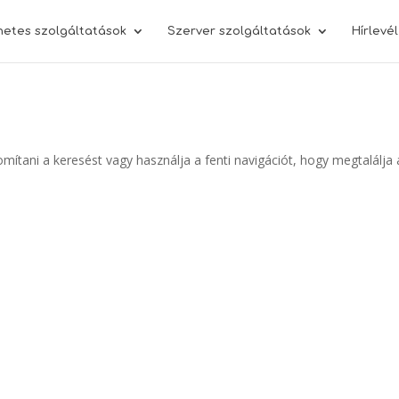
netes szolgáltatások
Szerver szolgáltatások
Hírlevé
omítani a keresést vagy használja a fenti navigációt, hogy megtalálja 