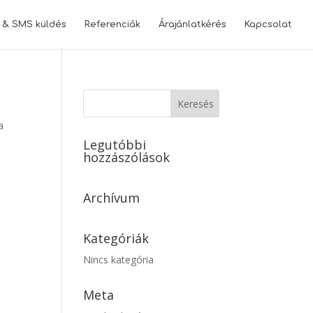
l & SMS küldés
Referenciák
Árajánlatkérés
Kapcsolat
a
Legutóbbi
hozzászólások
Archívum
Kategóriák
Nincs kategória
Meta